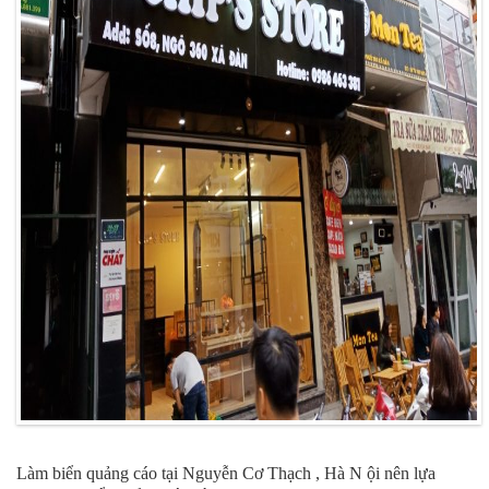
Làm biển quảng cáo tại Nguyễn Cơ Thạch , Hà N ội nên lựa