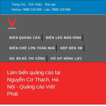
Trang chủ
Giới thiệu
Báo giá
Hotline: 0886 219 699 - zalo: 0886 219 699
BIỂN QUẢNG CÁO
BIỂN LED MÀN HÌNH
BIỂN CHỮ LỚN TOÀN NHÀ
HỘP ĐÈN 3M
DỰ ÁN ĐÃ THI CÔNG
HỒ SƠ NĂNG LỰC
Làm biển quảng cáo tại
Nguyễn Cơ Thạch, Hà
Nội - Quảng cáo Việt
Phát