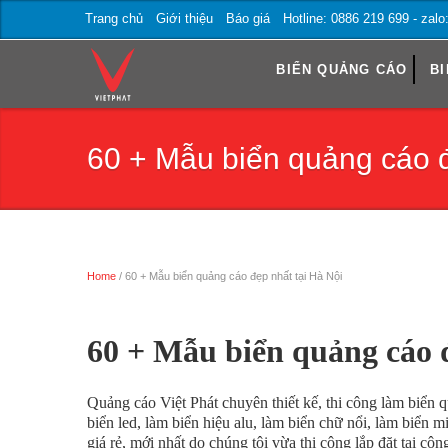
Trang chủ
Giới thiệu
Báo giá
Hotline: 0886 219 699 - zal
BIỂN QUẢNG CÁO
BI
60 + Mẫu biển quảng cáo đ
Home
/ 60 + Mẫu biển quảng cáo đẹp nhất tại Hà Nội
Trang chủ
60 + Mẫu biển quảng cáo 
Quảng cáo Việt Phát chuyên thiết kế, thi công làm biển q
biển led, làm biển hiệu alu, làm biển chữ nổi, làm biển m
giá rẻ, mới nhất do chúng tôi vừa thi công lắp đặt tại 