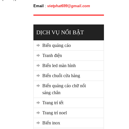
Email
:
vietphat699@gmail.com
DỊCH VỤ NỔI BẬT
biển quảng cáo
tranh điện
biển led màn hình
biển chuỗi cửa hàng
biển quảng cáo chữ nổi
sáng chân
trang trí tết
trang trí noel
biển inox