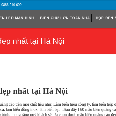
o: 0886 219 699
ỂN LED MÀN HÌNH
BIỂN CHỮ LỚN TOÀN NHÀ
HỘP ĐÈN 
ẹp nhất tại Hà Nội
đẹp nhất tại Hà Nội
uảng cáo trên mọi chất liệu như: Làm biển hiệu công ty, làm biển hộp 
ica, làm biển đồng inox, làm biển bạt,...Sau đây l 60 mẫu biển quảng c
công trình, mong rằng quý khách sẽ lựa chọn được mẫu biển quảng cáo đ