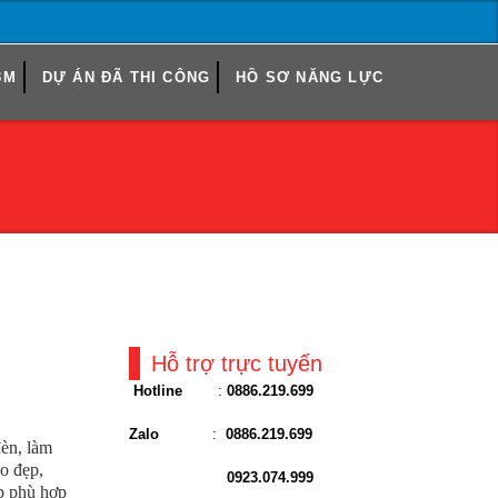
3M
DỰ ÁN ĐÃ THI CÔNG
HỒ SƠ NĂNG LỰC
Hỗ trợ trực tuyến
Hotline
:
0886.219.699
Zalo
:
0886.219.699
đèn, làm
áo đẹp,
0923.074.999
ẹp phù hợp