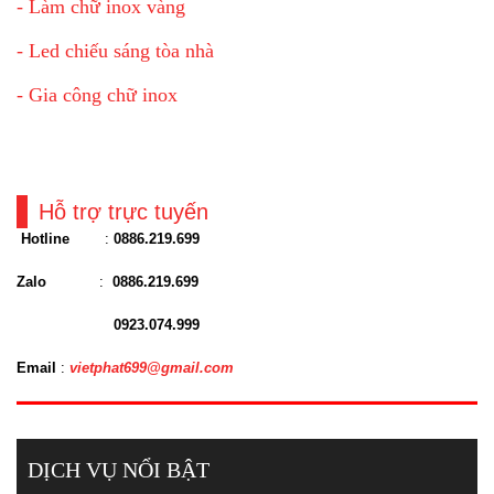
- Làm chữ inox vàng
- Led chiếu sáng tòa nhà
- Gia công chữ inox
Hỗ trợ trực tuyến
Hotline
:
0886.219.699
Zalo
:
0886.219.699
0923.074.999
Email
:
vietphat699@gmail.com
DỊCH VỤ NỔI BẬT