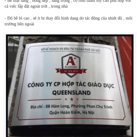
- Bề mặt sáng , bóng đẹp , sang trọng , có tính thẩm mỹ cao phù hợp với
cả việc lắp đặt ngoài trời , trong nhà
- Độ bề bỉ cao , sẽ ít bị thay đổi hình dạng do tác động của nhiệt độ , môi
trường bên ngoài