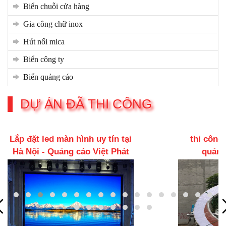
biển chuỗi cửa hàng
gia công chữ inox
hút nổi mica
biển công ty
biển quảng cáo
DỰ ÁN ĐÃ THI CÔNG
 tại
thi công biển quảng cáo -
Phát
quảng cáo việt phát