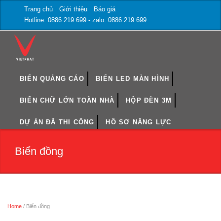
Trang chủ
Giới thiệu
Báo giá
Hotline: 0886 219 699 - zalo: 0886 219 699
BIỂN QUẢNG CÁO
BIỂN LED MÀN HÌNH
BIỂN CHỮ LỚN TOÀN NHÀ
HỘP ĐÈN 3M
DỰ ÁN ĐÃ THI CÔNG
HỒ SƠ NĂNG LỰC
Biển đồng
Home
/ Biển đồng