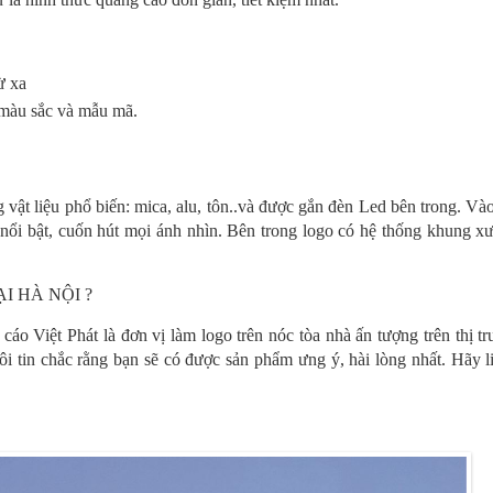
ừ xa
 màu sắc và mẫu mã.
 vật liệu phổ biến: mica, alu, tôn..và được gắn đèn Led bên trong. V
ự nổi bật, cuốn hút mọi ánh nhìn. Bên trong logo có hệ thống khung 
I HÀ NỘI ?
cáo Việt Phát là đơn vị làm logo trên nóc tòa nhà ấn tượng trên thị t
i tin chắc rằng bạn sẽ có được sản phẩm ưng ý, hài lòng nhất. Hãy l