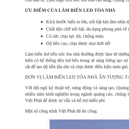
ƯU ĐIỂM CỦA LÀM BIỂN LED TÒA NHÀ
Kích thước biển to lớn, nổi bật khi tầm nhìn t
Chất liệu chữ nổi bật, đa dạng phong phú về
Có sức chịu lực tốt, chống mòn.
Độ bền cao, chịu được mọi thời tiết
Làm biển led trên nóc tòa nhà thường được làm từ những
biển có hệ thống đèn led bên trong sẽ sáng bừng tạo s
sắt để tạo độ bền lâu dài và chịu được điều kiện mưa gió.
ĐƠN VỊ LÀM BIỂN LED TÒA NHÀ ẤN TƯỢNG TẠ
Với đội ngũ kỹ thuật trẻ, năng động và sáng tạo, Quảng 
nhiều năm kinh nghiệm trong ngành quảng cáo, chúng tô
Việt Phát để được tư vấn và hỗ trợ miễn phí.
Một số công trình Việt Phát đã thi công: