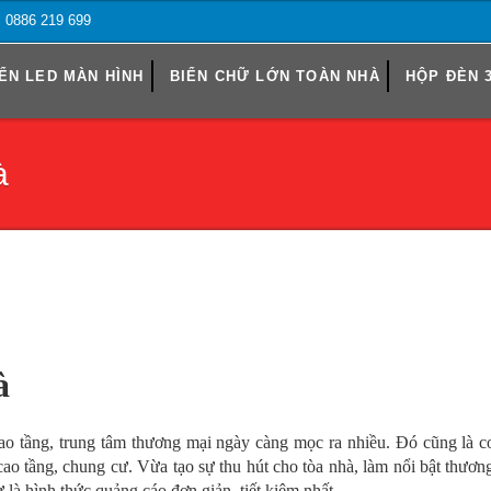
o: 0886 219 699
ỂN LED MÀN HÌNH
BIỂN CHỮ LỚN TOÀN NHÀ
HỘP ĐÈN 
à
à
ao tầng, trung tâm thương mại ngày càng mọc ra nhiều. Đó cũng là c
cao tầng, chung cư. Vừa tạo sự thu hút cho tòa nhà, làm nổi bật thươn
 là hình thức quảng cáo đơn giản, tiết kiệm nhất.