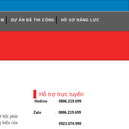
3M
DỰ ÁN ĐÃ THI CÔNG
HỒ SƠ NĂNG LỰC
Hỗ trợ trực tuyến
Hotline
:
0886.219.699
Zalo
:
0886.219.699
ơ hội phát
g hiệu của
0923.074.999