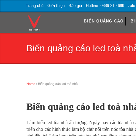
Trang chủ
Giới thiệu
Báo giá
Hotline: 0886 219 699 - zal
BIỂN QUẢNG CÁO
BI
Biển quảng cáo led toà nh
Home
/ Biển quảng cáo led toà nhà
Trang chủ
Biển quảng cáo led toà nh
Làm biển led tòa nhà ấn tượng. Ngày nay các tòa nhà c
triển cho các hình thức làm bộ chữ nổi trên nóc tòa nhà 
chủ đầu tư. Làm logo trên nóc tòa nhà cao tầng, chung cư