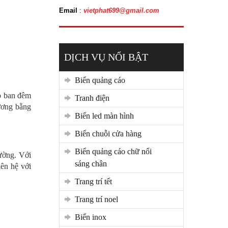
Email
:
vietphat699@gmail.com
DỊCH VỤ NỔI BẬT
biển quảng cáo
ào ban đêm
tranh điện
xương bằng
biển led màn hình
biển chuỗi cửa hàng
biển quảng cáo chữ nổi
rường. Với
sáng chân
iên hệ với
trang trí tết
trang trí noel
biển inox