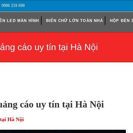
o: 0886 219 699
ỂN LED MÀN HÌNH
BIỂN CHỮ LỚN TOÀN NHÀ
HỘP ĐÈN 
ảng cáo uy tín tại Hà Nội
uảng cáo uy tín tại Hà Nội
tại Hà Nội