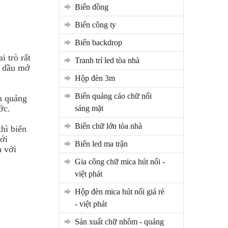
biển đồng
biển công ty
biển backdrop
i trò rất
tranh trí led tòa nhà
n dầu mở
hộp đèn 3m
biển quảng cáo chữ nổi
n quảng
ớc.
sáng mặt
biển chữ lớn tòa nhà
thì biển
với
biển led ma trận
n với
gia công chữ mica hút nổi -
việt phát
hộp đèn mica hút nổi giá rẻ
- việt phát
sản xuất chữ nhôm - quảng