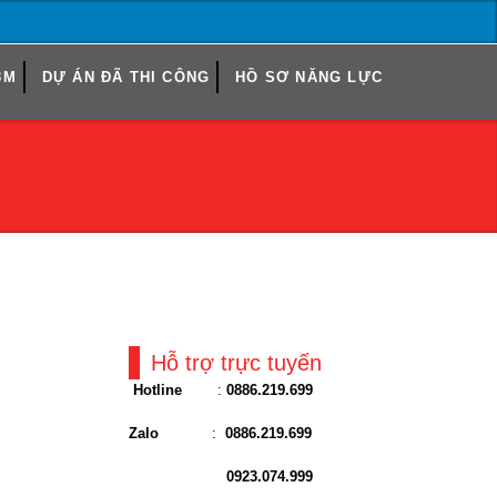
3M
DỰ ÁN ĐÃ THI CÔNG
HỒ SƠ NĂNG LỰC
Hỗ trợ trực tuyến
Hotline
:
0886.219.699
Zalo
:
0886.219.699
0923.074.999