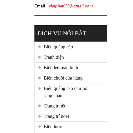
Email
:
vietphat699@gmail.com
DỊCH VỤ NỔI BẬT
biển quảng cáo
tranh điện
biển led màn hình
biển chuỗi cửa hàng
biển quảng cáo chữ nổi
sáng chân
trang trí tết
trang trí noel
biển inox