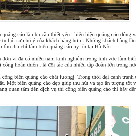
quảng cáo là nhu cầu thiết yếu , biển hiệu quảng cáo đóng va
dễ tu hút sự chú ý của khách hàng hơn . Những khách hàng lầ
tìm địa chỉ làm biển quảng cáo uy tín tại Hà Nội .
à đơn vị đã có nhiều năm kinh nghiệm trong lĩnh vực làm biể
i công hoàn thiện , là đối tác của nhiều tập đoàn lớn trong nư
i công biển quảng cáo chất lươngj. Trong thời đại cạnh tranh 
t. Một biển quảng cáo đẹp giúp thu hút và tạo ấn tượng tốt 
ang quan tâm đến dịch vụ thi công biển quảng cáo thì hãy đế