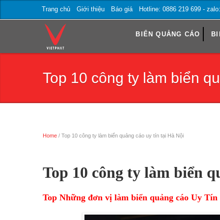
Trang chủ
Giới thiệu
Báo giá
Hotline: 0886 219 699 - zal
BIỂN QUẢNG CÁO
BI
Top 10 công ty làm biển qu
Home
/ Top 10 công ty làm biển quảng cáo uy tín tại Hà Nội
Trang chủ
Top 10 công ty làm biển q
Top Những đơn vị làm biển quảng cáo Uy Tín 