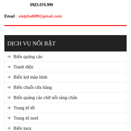
0923.074.999
Email
:
vietphat699@gmail.com
DỊCH VỤ NỔI BẬT
biển quảng cáo
tranh điện
biển led màn hình
biển chuỗi cửa hàng
biển quảng cáo chữ nổi sáng chân
trang trí tết
trang trí noel
biển inox