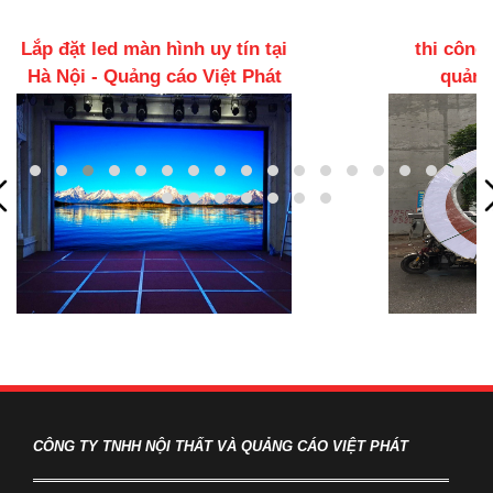
thi công biển quảng cáo -
Led tran
quảng cáo việt phát
Quảng
CÔNG TY TNHH NỘI THẤT VÀ QUẢNG CÁO VIỆT PHÁT