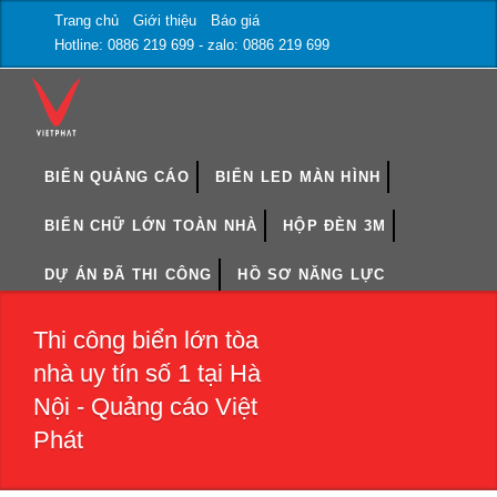
Trang chủ
Giới thiệu
Báo giá
Hotline: 0886 219 699 - zalo: 0886 219 699
BIỂN QUẢNG CÁO
BIỂN LED MÀN HÌNH
BIỂN CHỮ LỚN TOÀN NHÀ
HỘP ĐÈN 3M
DỰ ÁN ĐÃ THI CÔNG
HỒ SƠ NĂNG LỰC
Thi công biển lớn tòa
nhà uy tín số 1 tại Hà
Nội - Quảng cáo Việt
Phát