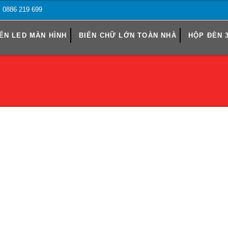
o: 0886 219 699
ỂN LED MÀN HÌNH
BIỂN CHỮ LỚN TOÀN NHÀ
HỘP ĐÈN 