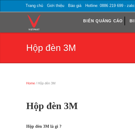
Trang chủ
Giới thiệu
Báo giá
Hotline: 0886 219 699 - zal
BIỂN QUẢNG CÁO
BI
Hộp đèn 3M
Home
/ Hộp đèn 3M
Trang chủ
Hộp đèn 3M
Hộp đèn 3M là gì ?