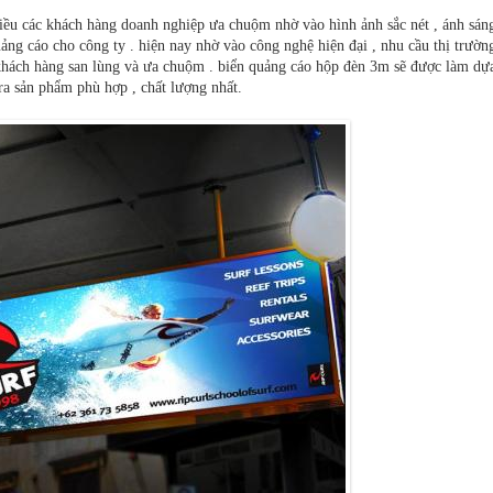
iều các khách hàng doanh nghiệp ưa chuộm nhờ vào hình ảnh sắc nét , ánh sáng
ảng cáo cho công ty . hiện nay nhờ vào công nghệ hiện đại , nhu cầu thị trườn
hách hàng san lùng và ưa chuộm . biển quảng cáo hộp đèn 3m sẽ được làm dựa 
 ra sản phẩm phù hợp , chất lượng nhất.