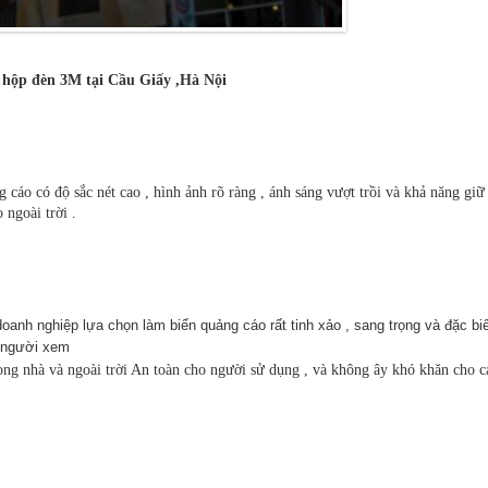
 hộp đèn 3M tại Cầu Giấy ,Hà Nội
ng cáo có độ sắc nét cao , hình ảnh rõ ràng , ánh sáng vượt trồi và khả năng gi
 ngoài trời .
anh nghiệp lựa chọn làm biển quảng cáo rất tinh xảo , sang trọng và đặc bi
n người xem
rong nhà và ngoài trời An toàn cho người sử dụng , và không ây khó khăn cho c