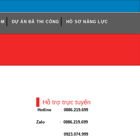
3M
DỰ ÁN ĐÃ THI CÔNG
HỒ SƠ NĂNG LỰC
Hỗ trợ trực tuyến
Hotline
:
0886.219.699
Zalo
:
0886.219.699
0923.074.999