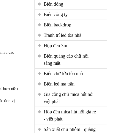
biển đồng
biển công ty
biển backdrop
tranh trí led tòa nhà
hộp đèn 3m
ữ màu cao
biển quảng cáo chữ nổi
sáng mặt
biển chữ lớn tòa nhà
biển led ma trận
ết hơn nữa
gia công chữ mica hút nổi -
ác đơn vị
việt phát
hộp đèn mica hút nổi giá rẻ
- việt phát
sản xuất chữ nhôm - quảng