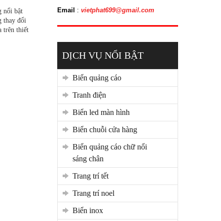
Email
:
vietphat699@gmail.com
 nổi bật
g thay đổi
trên thiết
DỊCH VỤ NỔI BẬT
biển quảng cáo
tranh điện
biển led màn hình
biển chuỗi cửa hàng
biển quảng cáo chữ nổi
sáng chân
trang trí tết
trang trí noel
biển inox