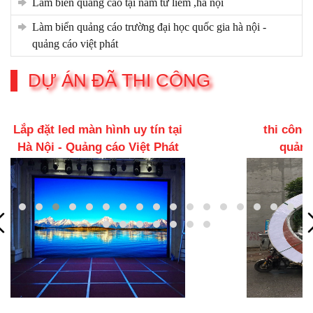
làm biển quảng cáo tại nam từ liêm ,hà nội
làm biển quảng cáo trường đại học quốc gia hà nội -
quảng cáo việt phát
DỰ ÁN ĐÃ THI CÔNG
thi công biển quảng cáo -
Led
quảng cáo việt phát
Q