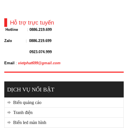
Hỗ trợ trực tuyến
Hotline
:
0886.219.699
Zalo
:
0886.219.699
0923.074.999
Email
:
vietphat699@gmail.com
DỊCH VỤ NỔI BẬT
biển quảng cáo
tranh điện
biển led màn hình